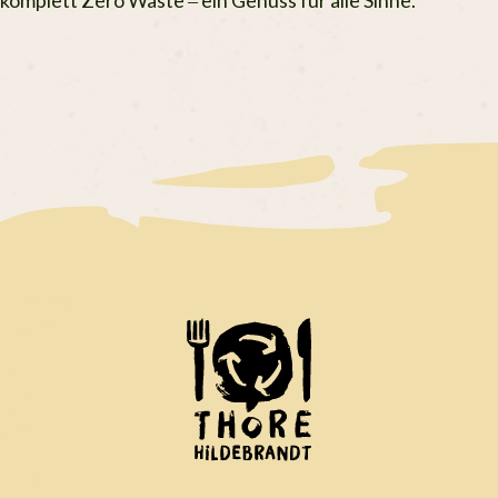
komplett Zero Waste – ein Genuss für alle Sinne.