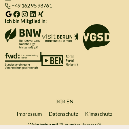
+49 162 95 98761
Ich bin Mitglied in:
🇬🇧
EN
Impressum
Datenschutz
Klimaschutz
Webdesign mit 💚 von der
akomo eG
©2026 Thore Hildebrandt