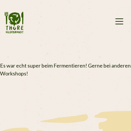
Zum
Inhalt
springen
Es war echt super beim Fermentieren! Gerne bei anderen
Workshops!