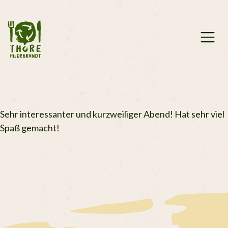
Zum
Inhalt
springen
Sehr interessanter und kurzweiliger Abend! Hat sehr viel
Spaß gemacht!