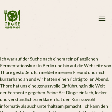
Zum
Inhalt
springen
Ich war auf der Suche nach einem rein pflanzlichen
Fermentationskurs in Berlin und bin auf die Webseite von
Thore gestoßen. Ich meldete meinen Freund und mich
kurzerhand an und wir hatten einen richtig tollen Abend.
Thore hat uns eine genussvolle Einführung in die Welt
der Fermente gegeben. Seine Art Dinge einfach, locker
und verständlich zu erklären hat den Kurs sowohl
informativ als auch unterhaltsam gemacht. Ich kann den