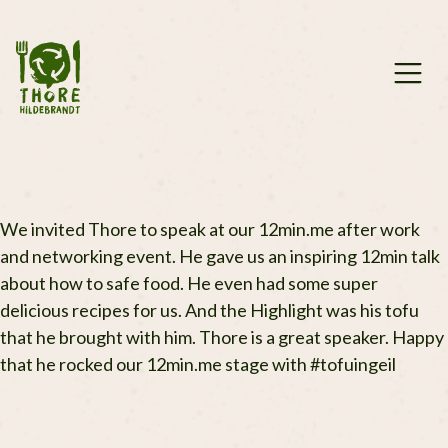
Zum
Inhalt
springen
We invited Thore to speak at our 12min.me after work
and networking event. He gave us an inspiring 12min talk
about how to safe food. He even had some super
delicious recipes for us. And the Highlight was his tofu
that he brought with him. Thore is a great speaker. Happy
that he rocked our 12min.me stage with #tofuingeil