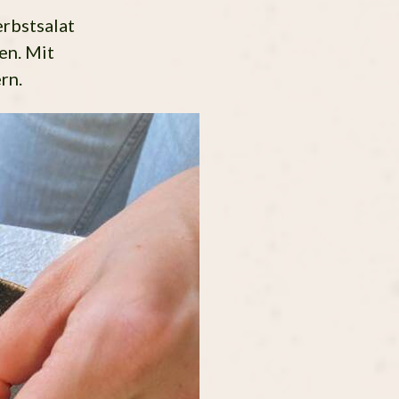
erbstsalat
en. Mit
ern.