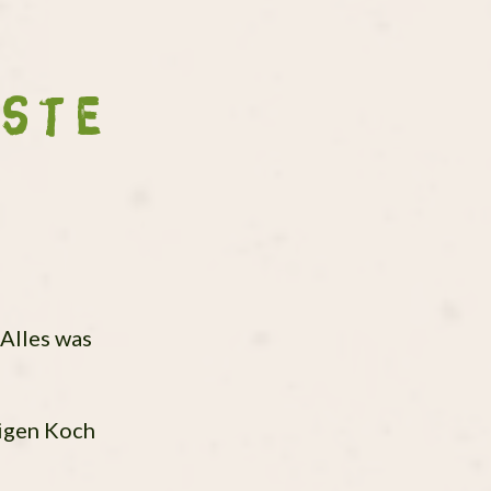
aste
Alles was
igen Koch