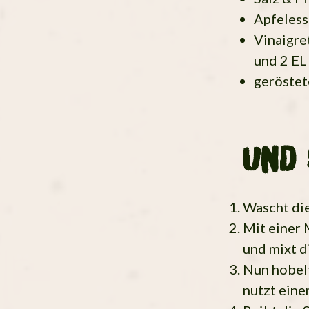
Apfeless
Vinaigre
und 2 EL
geröste
Und 
Wascht die
Mit einer 
und mixt d
Nun hobelt
nutzt eine