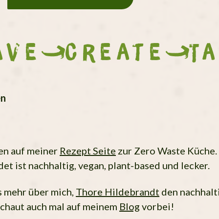
ave
Create
T
en
n auf meiner
Rezept Seite
zur Zero Waste Küche. 
ndet ist nachhaltig, vegan, plant-based und lecker.
s mehr über mich,
Thore Hildebrandt
den nachhalt
Schaut auch mal auf meinem
Blog
vorbei!