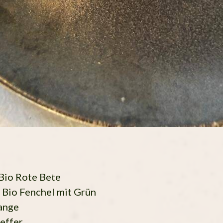
 Bio Rote Bete
r Bio Fenchel mit Grün
ange
feffer