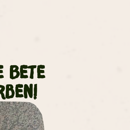
e Bete
rben!