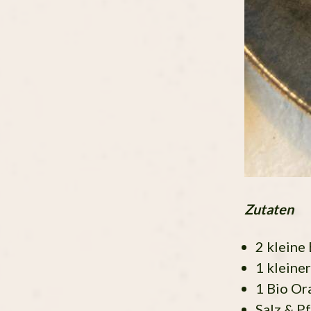
Zutaten
2 kleine
1 kleine
1 Bio Or
Salz & P