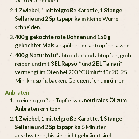
Würfel schneiden.
1 Zwiebel
,
1 mittelgroße Karotte
,
1 Stange
Sellerie
und
2 Spitzpaprika
in kleine Würfel
schneiden.
400 g gekochte rote Bohnen
und
150 g
gekochter Mais
abspülen und abtropfen lassen.
400 g Naturtofu*
abtropfen und abtupfen, grob
reiben und mit
3 EL Rapsöl*
und
2 EL Tamari*
vermengt im Ofen bei 200 °C Umluft für 20–25
Min. knusprig backen. Gelegentlich umrühren
Anbraten
In einem großen Topf etwas
neutrales Öl zum
Anbraten
erhitzen.
1 Zwiebel
,
1 mittelgroße Karotte
,
1 Stange
Sellerie
und
2 Spitzpaprika
5 Minuten
anschwitzen, bis sie leicht gebräunt sind.