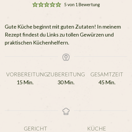
5
von 1 Bewertung
Gute Küche beginnt mit guten Zutaten! In meinem
Rezept findest du Links zu tollen Gewürzen und
praktischen Küchenhelfern.
VORBEREITUNG
ZUBEREITUNG
GESAMTZEIT
Minuten
Minuten
Minuten
15
Min.
30
Min.
45
Min.
GERICHT
KÜCHE