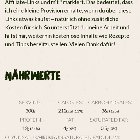
Affiliate-Links und mit * markiert. Das bedeutet, dass
ich eine kleine Provision erhalte, wenn du über diese
Links etwas kaufst – natürlich ohne zusätzliche
Kosten für sich. So unterstützt du meine Arbeit und
hilfst mir, weiterhin kostenlose Inhalte wie Rezepte
und Tipps bereitzustellen. Vielen Dank dafür!
NÄHRWERTE
SERVING:
CALORIES:
CARBOHYDRATES:
300
212
36
g
kcal
(11%)
g
(12%)
PROTEIN:
FAT:
SATURATED FAT:
12
4
0.5
g
(24%)
g
(6%)
g
(3%)
POLYUNSATURATED FAT:
MONOUNSATURATED FAT:
SODIUM: