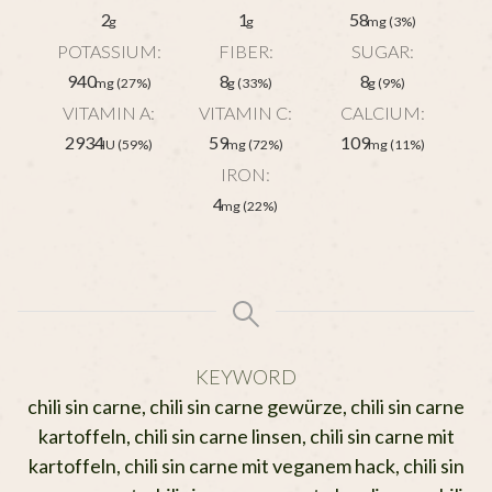
2
1
58
g
g
mg
(3%)
POTASSIUM:
FIBER:
SUGAR:
940
8
8
mg
(27%)
g
(33%)
g
(9%)
VITAMIN A:
VITAMIN C:
CALCIUM:
2934
59
109
IU
(59%)
mg
(72%)
mg
(11%)
IRON:
4
mg
(22%)
KEYWORD
chili sin carne, chili sin carne gewürze, chili sin carne
kartoffeln, chili sin carne linsen, chili sin carne mit
kartoffeln, chili sin carne mit veganem hack, chili sin