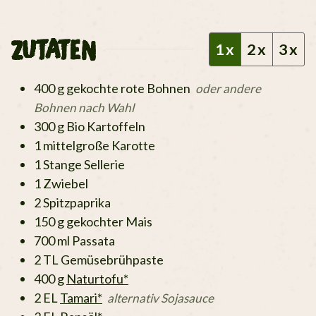
ZUTATEN
1x
2x
3x
400
g
gekochte rote Bohnen
oder andere
Bohnen nach Wahl
300
g
Bio Kartoffeln
1
mittelgroße Karotte
1
Stange Sellerie
1
Zwiebel
2
Spitzpaprika
150
g
gekochter Mais
700
ml
Passata
2
TL
Gemüsebrühpaste
400
g
Naturtofu*
2
EL
Tamari*
alternativ Sojasauce