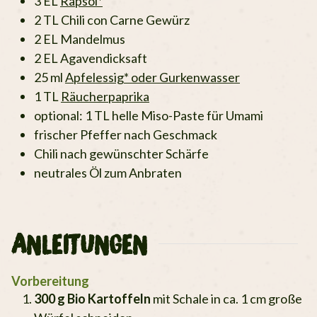
3
EL
Rapsöl*
2
TL
Chili con Carne Gewürz
2
EL
Mandelmus
2
EL
Agavendicksaft
25
ml
Apfelessig* oder Gurkenwasser
1
TL
Räucherpaprika
optional: 1 TL helle Miso-Paste für Umami
frischer Pfeffer nach Geschmack
Chili nach gewünschter Schärfe
neutrales Öl zum Anbraten
ANLEITUNGEN
Vorbereitung
300 g Bio Kartoffeln
mit Schale in ca. 1 cm große