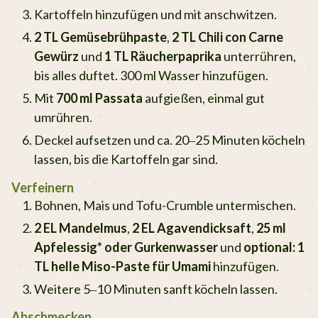
Kartoffeln hinzufügen und mit anschwitzen.
2 TL Gemüsebrühpaste
,
2 TL Chili con Carne
Gewürz
und
1 TL Räucherpaprika
unterrühren,
bis alles duftet. 300 ml Wasser hinzufügen.
Mit
700 ml Passata
aufgießen, einmal gut
umrühren.
Deckel aufsetzen und ca. 20–25 Minuten köcheln
lassen, bis die Kartoffeln gar sind.
Verfeinern
Bohnen, Mais und Tofu-Crumble untermischen.
2 EL Mandelmus
,
2 EL Agavendicksaft
,
25 ml
Apfelessig* oder Gurkenwasser
und
optional: 1
TL helle Miso-Paste für Umami
hinzufügen.
Weitere 5–10 Minuten sanft köcheln lassen.
Abschmecken