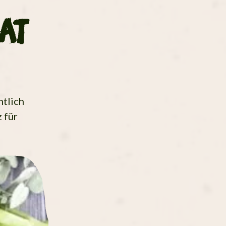
at
ntlich
 für