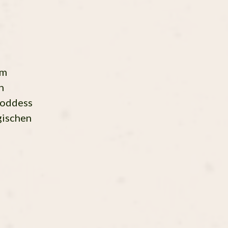
em
h
Goddess
gischen