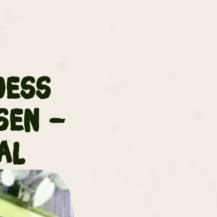
dess
sen –
al