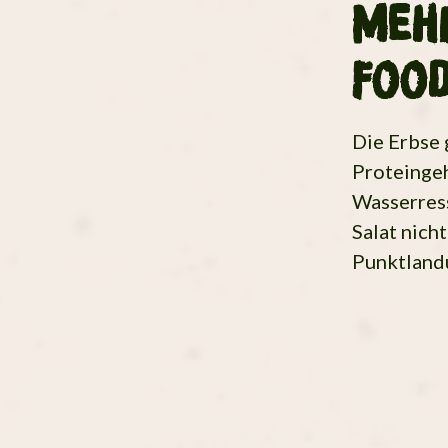
Mehr
Foo
Die Erbse 
Proteingeh
Wasserres
Salat nich
Punktland