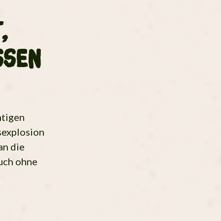
,
ssen
mtigen
sexplosion
an die
auch ohne