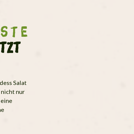
aste
etzt
o
dess Salat
 nicht nur
 eine
ne