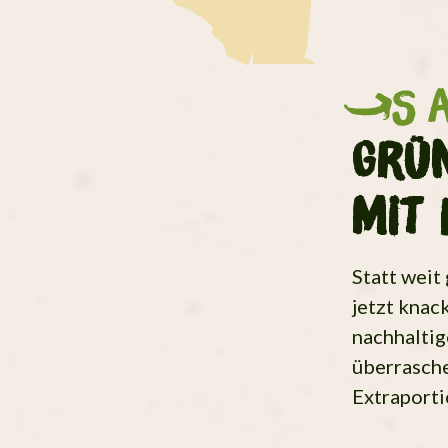
S
Grün
mit 
Statt weit
jetzt knack
nachhaltig
überrasche
Extraporti