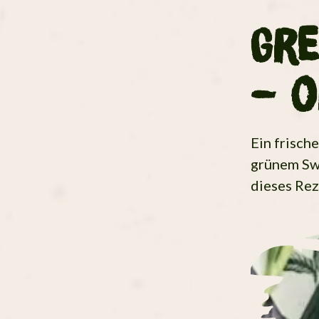
Gre
– o
Ein frisch
grünem Swa
dieses Rez