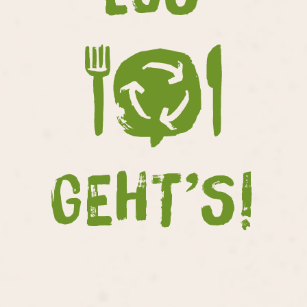
GEHT’S!