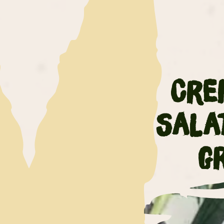
Cre
Sala
g