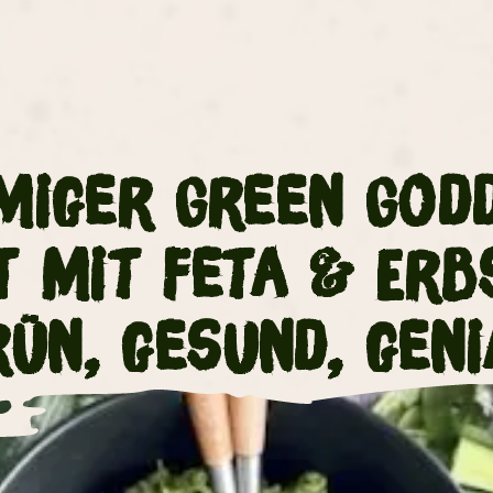
miger Green God
t mit Feta & Erb
rün, gesund, geni