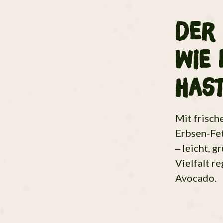
Der 
wie 
has
Mit frisch
Erbsen-Fe
– leicht, 
Vielfalt r
Avocado.