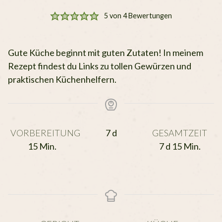
5
von
4
Bewertungen
Gute Küche beginnt mit guten Zutaten! In meinem
Rezept findest du Links zu tollen Gewürzen und
praktischen Küchenhelfern.
Tage
VORBEREITUNG
7
d
GESAMTZEIT
Minuten
Tage
Minuten
15
Min.
7
d
15
Min.