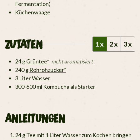
Fermentation)
Küchenwaage
ZUTATEN
1x
2x
3x
24
g
Grüntee*
nicht aromatisiert
240
g
Rohrohzucker*
3
Liter
Wasser
300-600
ml
Kombucha als Starter
ANLEITUNGEN
24 g Tee mit 1 Liter Wasser zum Kochen bringen