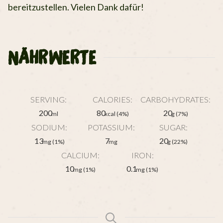
bereitzustellen. Vielen Dank dafür!
NÄHRWERTE
SERVING:
CALORIES:
CARBOHYDRATES:
200
80
20
ml
kcal
(4%)
g
(7%)
SODIUM:
POTASSIUM:
SUGAR:
13
7
20
mg
(1%)
mg
g
(22%)
CALCIUM:
IRON:
10
0.1
mg
(1%)
mg
(1%)