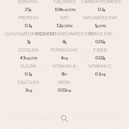
SERVING:
CALORIES:
CARBOHYDRATES:
25
106
0.1
g
kcal
(5%)
g
PROTEIN:
FAT:
SATURATED FAT:
0.1
12
1
g
g
(18%)
g
(6%)
POLYUNSATURATED FAT:
MONOUNSATURATED FAT:
TRANS FAT:
3
8
0.05
g
g
g
SODIUM:
POTASSIUM:
FIBER:
43
4
0.02
mg
(2%)
mg
g
SUGAR:
VITAMIN A:
VITAMIN C:
0.1
8
0.1
g
IU
mg
CALCIUM:
IRON:
3
0.02
mg
mg