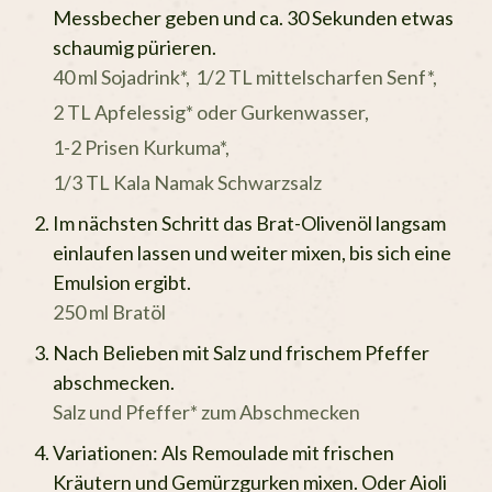
Messbecher geben und ca. 30 Sekunden etwas
schaumig pürieren.
40 ml Sojadrink*,
1/2 TL mittelscharfen Senf*,
2 TL Apfelessig* oder Gurkenwasser,
1-2 Prisen Kurkuma*,
1/3 TL Kala Namak Schwarzsalz
Im nächsten Schritt das Brat-Olivenöl langsam
einlaufen lassen und weiter mixen, bis sich eine
Emulsion ergibt.
250 ml Bratöl
Nach Belieben mit Salz und frischem Pfeffer
abschmecken.
Salz und Pfeffer* zum Abschmecken
Variationen: Als Remoulade mit frischen
Kräutern und Gemürzgurken mixen. Oder Aioli