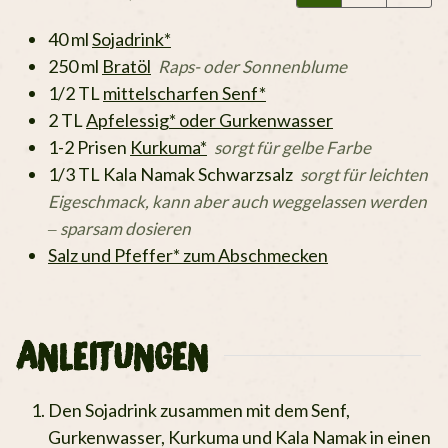
40
ml
Sojadrink*
250
ml
Bratöl
Raps- oder Sonnenblume
1/2
TL
mittelscharfen Senf*
2
TL
Apfelessig* oder Gurkenwasser
1-2
Prisen
Kurkuma*
sorgt für gelbe Farbe
1/3
TL
Kala Namak Schwarzsalz
sorgt für leichten
Eigeschmack, kann aber auch weggelassen werden
– sparsam dosieren
Salz und Pfeffer* zum Abschmecken
ANLEITUNGEN
Den Sojadrink zusammen mit dem Senf,
Gurkenwasser, Kurkuma und Kala Namak in einen