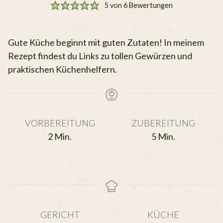
5
von
6
Bewertungen
Gute Küche beginnt mit guten Zutaten! In meinem
Rezept findest du Links zu tollen Gewürzen und
praktischen Küchenhelfern.
VORBEREITUNG
ZUBEREITUNG
Minuten
Minuten
2
Min.
5
Min.
GERICHT
KÜCHE