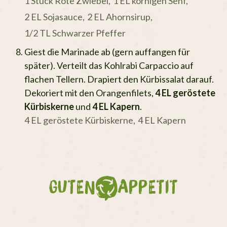
1 Stück Rote Zwiebel,
1 EL körnigen Senf,
2 EL Sojasauce,
2 EL Ahornsirup,
1/2 TL Schwarzer Pfeffer
Giest die Marinade ab (gern auffangen für
später). Verteilt das Kohlrabi Carpaccio auf
flachen Tellern. Drapiert den Kürbissalat darauf.
Dekoriert mit den Orangenfilets,
4 EL geröstete
Kürbiskerne
und
4 EL Kapern
.
4 EL geröstete Kürbiskerne,
4 EL Kapern
GUTEN
APPETIT