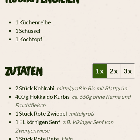
1 Küchenreibe
1 Schüssel
1 Kochtopf
ZUTATEN
1x
2x
3x
2
Stück
Kohlrabi
mittelgroß in Bio mit Blattgrün
400
g
Hokkaido Kürbis
ca. 550g ohne Kerne und
Fruchtfleisch
1
Stück
Rote Zwiebel
mittelgroß
1
EL
körnigen Senf
z.B. Vikinger Senf von
Zwergenwiese
1
Stück
Rote Bete
klein