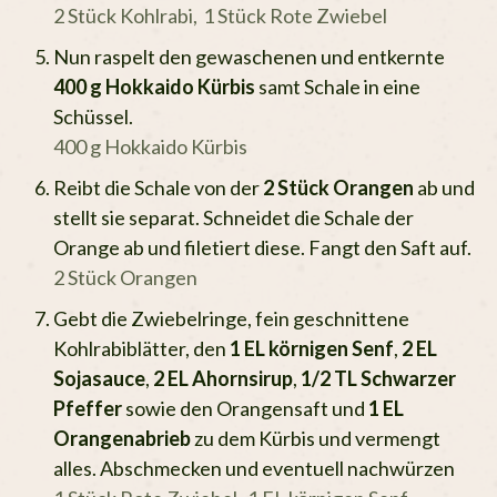
2 Stück Kohlrabi,
1 Stück Rote Zwiebel
Nun raspelt den gewaschenen und entkernte
400 g Hokkaido Kürbis
samt Schale in eine
Schüssel.
400 g Hokkaido Kürbis
Reibt die Schale von der
2 Stück Orangen
ab und
stellt sie separat. Schneidet die Schale der
Orange ab und filetiert diese. Fangt den Saft auf.
2 Stück Orangen
Gebt die Zwiebelringe, fein geschnittene
Kohlrabiblätter, den
1 EL körnigen Senf
,
2 EL
Sojasauce
,
2 EL Ahornsirup
,
1/2 TL Schwarzer
Pfeffer
sowie den Orangensaft und
1 EL
Orangenabrieb
zu dem Kürbis und vermengt
alles. Abschmecken und eventuell nachwürzen