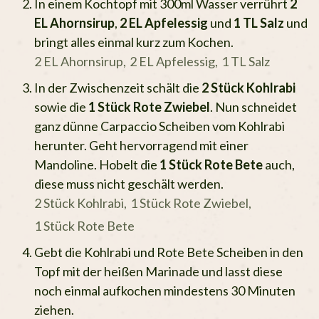
In einem Kochtopf mit 300ml Wasser verrührt
2
EL Ahornsirup
,
2 EL Apfelessig
und
1 TL Salz
und
bringt alles einmal kurz zum Kochen.
2 EL Ahornsirup,
2 EL Apfelessig,
1 TL Salz
In der Zwischenzeit schält die
2 Stück Kohlrabi
sowie die
1 Stück Rote Zwiebel
. Nun schneidet
ganz dünne Carpaccio Scheiben vom Kohlrabi
herunter. Geht hervorragend mit einer
Mandoline. Hobelt die
1 Stück Rote Bete
auch,
diese muss nicht geschält werden.
2 Stück Kohlrabi,
1 Stück Rote Zwiebel,
1 Stück Rote Bete
Gebt die Kohlrabi und Rote Bete Scheiben in den
Topf mit der heißen Marinade und lasst diese
noch einmal aufkochen mindestens 30 Minuten
ziehen.