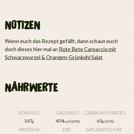
NOTIZEN
Wenn euch das Rezept gefällt, dann schaut euch
doch dieses hier mal an
Rote Bete Carpaccio mit
Schwarzwurzel & Orangen-Grünkohl Salat
NÄHRWERTE
SERVING:
CALORIES:
CARBOHYDRATES:
147
409
65
g
kcal
(20%)
g
(22%)
PROTEIN:
FAT:
SATURATED FAT: