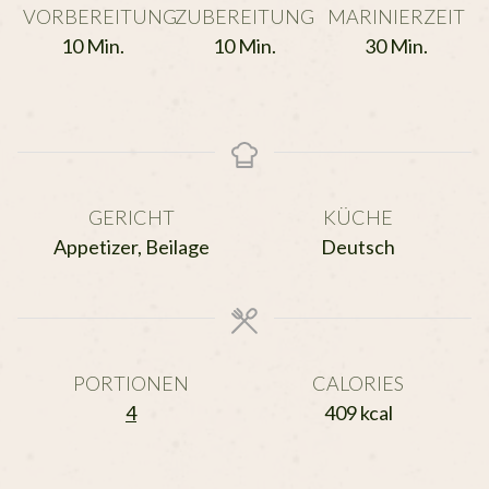
VORBEREITUNG
ZUBEREITUNG
MARINIERZEIT
Minuten
Minuten
Minuten
10
Min.
10
Min.
30
Min.
GERICHT
KÜCHE
Appetizer, Beilage
Deutsch
PORTIONEN
CALORIES
4
409
kcal