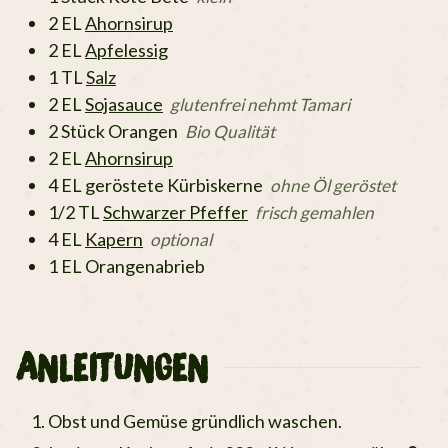
2
EL
Ahornsirup
2
EL
Apfelessig
1
TL
Salz
2
EL
Sojasauce
glutenfrei nehmt Tamari
2
Stück
Orangen
Bio Qualität
2
EL
Ahornsirup
4
EL
geröstete Kürbiskerne
ohne Öl geröstet
1/2
TL
Schwarzer Pfeffer
frisch gemahlen
4
EL
Kapern
optional
1
EL
Orangenabrieb
ANLEITUNGEN
Obst und Gemüse gründlich waschen.