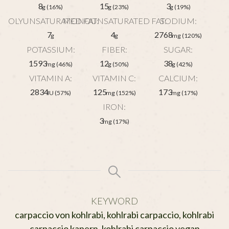
8
15
3
g
(16%)
g
(23%)
g
(19%)
POLYUNSATURATED FAT:
MONOUNSATURATED FAT:
SODIUM:
7
4
2768
g
g
mg
(120%)
POTASSIUM:
FIBER:
SUGAR:
1593
12
38
mg
(46%)
g
(50%)
g
(42%)
VITAMIN A:
VITAMIN C:
CALCIUM:
2834
125
173
IU
(57%)
mg
(152%)
mg
(17%)
IRON:
3
mg
(17%)
KEYWORD
carpaccio von kohlrabi, kohlrabi carpaccio, kohlrabi
carpaccio kapern, kohlrabi carpaccio vegan